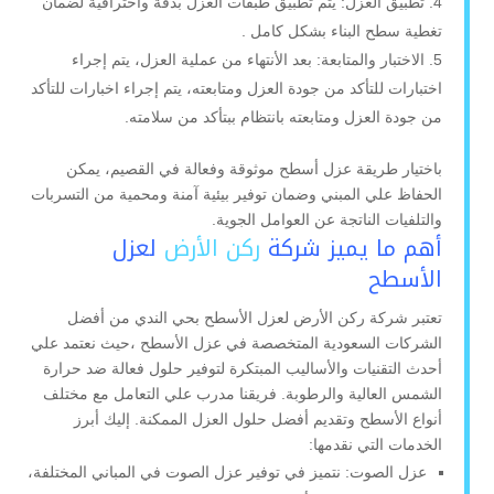
تطبيق العزل: يتم تطبيق طبقات العزل بدقة واحترافية لضمان
تغطية سطح البناء بشكل كامل .
الاختبار والمتابعة: بعد الأنتهاء من عملية العزل، يتم إجراء
اختبارات للتأكد من جودة العزل ومتابعته، يتم إجراء اخبارات للتأكد
من جودة العزل ومتابعته بانتظام ببتأكد من سلامته.
باختيار طريقة عزل أسطح موثوقة وفعالة في القصيم، يمكن
الحفاظ علي المبني وضمان توفير بيئية آمنة ومحمية من التسربات
والتلفيات الناتجة عن العوامل الجوية.
أهم ما يميز شركة
ركن الأرض
لعزل
الأسطح
تعتبر شركة ركن الأرض لعزل الأسطح بحي الندي من أفضل
الشركات السعودية المتخصصة في عزل الأسطح ،حيث نعتمد علي
أحدث التقنيات والأساليب المبتكرة لتوفير حلول فعالة ضد حرارة
الشمس العالية والرطوبة. فريقنا مدرب علي التعامل مع مختلف
أنواع الأسطح وتقديم أفضل حلول العزل الممكنة. إليك أبرز
الخدمات التي نقدمها:
عزل الصوت: نتميز في توفير عزل الصوت في المباني المختلفة،