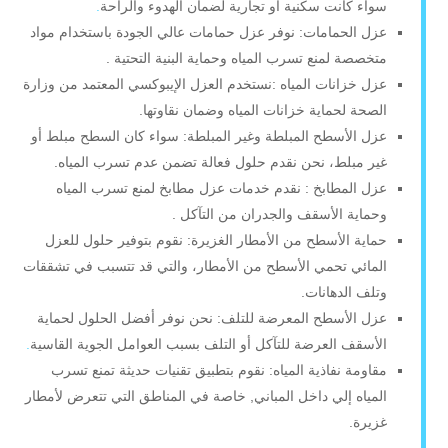
سواء كانت سكنية أو تجارية لضمان الهدوء والراحة
.
عزل الحمامات: نوفر عزل حمامات عالي الجودة باستخدام مواد
متخصصة لمنع تسرب المياه وحماية البنية التحتية .
عزل خزانات المياه :نستخدم العزل الإيبوكسي المعتمد من وزارة
الصحة لحماية خزانات المياه وضمان نقاوتها.
عزل الأسطح المبلطة وغير المبلطة: سواء كان السطح مبلط أو
غير مبلط، نحن نقدم حلول فعالة تضمن عدم تسرب المياه.
عزل المطابخ : نقدم خدمات عزل مطابخ لمنع تسرب المياه
وحماية الأسقف والجدران من التآكل .
حماية الأسطح من الأمطار الغزيرة: نقوم بتوفير حلول للعزل
المائي تحمي الأسطح من الأمطار، والتي قد تتسبب في تشققات
وتلف الدهانات.
عزل الأسطح المعرضة للتلف: نحن نوفر أفضل الحلول لحماية
الأسقف العرضة للتآكل أو التلف بسبب العوامل الجوية القاسية
.
مقاومة نفاذية المياه: نقوم بتطبيق تقنيات حديثة تمنع تسرب
المياه إلي داخل المباني, خاصة في المناطق التي تتعرض لأمطار
غزيرة.