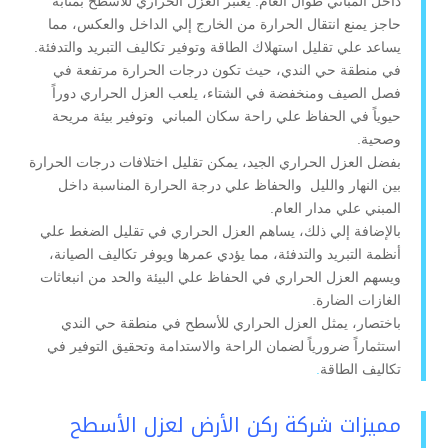
داخل المباني طوال العام. يعتبر العزل الحراري للأسطح بمثابة
حاجز يمنع انتقال الحرارة من الخارج إلي الداخل والعكس، مما
يساعد علي تقليل استهلاك الطاقة وتوفير تكاليف التبريد والتدفئة.
في منطقة حي الندي، حيث تكون درجات الحرارة مرتفعة في
فصل الصيف ومنخفضة في الشتاء، يلعب العزل الحراري دوراً
حيوياً في الحفاظ علي راحة سكان المباني وتوفير بيئة مريحة
وصحية.
بفضل العزل الحراري الجيد، يمكن تقليل اختلافات درجات الحرارة
بين النهار والليل والحفاظ علي درجة الحرارة المناسبة داخل
المبني علي مدار العام.
بالإضافة إلي ذلك، يساهم العزل الحراري في تقليل الضغط علي
أنظمة التبريد والتدفئة، مما يؤدي عمرها ويوفر تكاليف الصيانة،
ويسهم العزل الحراري في الحفاظ علي البيئة والحد من انبعاثات
الغازات الضارة.
باختصار، يمثل العزل الحراري للأسطح في منطقة حي الندي
استثماراً ضرورياً لضمان الراحة والاستدامة وتحقيق التوفير في
تكاليف الطاقة
.
مميزات شركة ركن الأرض لعزل الأسطح