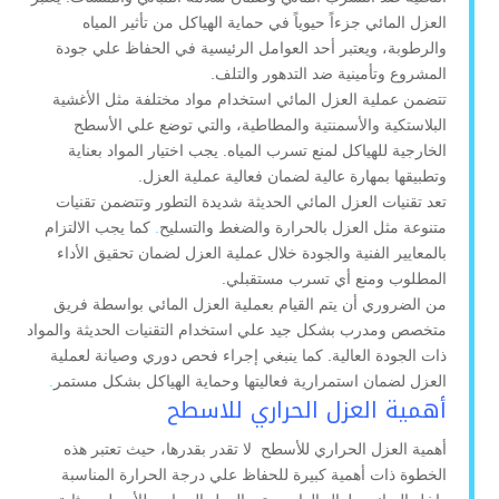
العزل المائي جزءاً حيوياً في حماية الهياكل من تأثير المياه
والرطوبة، ويعتبر أحد العوامل الرئيسية في الحفاظ علي جودة
المشروع وتأمينية ضد التدهور والتلف.
تتضمن عملية العزل المائي استخدام مواد مختلفة مثل الأغشية
البلاستكية والأسمنتية والمطاطية، والتي توضع علي الأسطح
الخارجية للهياكل لمنع تسرب المياه. يجب اختيار المواد بعناية
وتطبيقها بمهارة عالية لضمان فعالية عملية العزل.
تعد تقنيات العزل المائي الحديثة شديدة التطور وتتضمن تقنيات
متنوعة مثل العزل بالحرارة والضغط والتسليح
.
كما يجب الالتزام
بالمعايير الفنية والجودة خلال عملية العزل لضمان تحقيق الأداء
المطلوب ومنع أي تسرب مستقبلي.
من الضروري أن يتم القيام بعملية العزل المائي بواسطة فريق
متخصص ومدرب بشكل جيد علي استخدام التقنيات الحديثة والمواد
ذات الجودة العالية. كما ينبغي إجراء فحص دوري وصيانة لعملية
العزل لضمان استمرارية فعاليتها وحماية الهياكل بشكل مستمر
.
أهمية العزل الحراري للاسطح
أهمية العزل الحراري للأسطح لا تقدر بقدرها، حيث تعتبر هذه
الخطوة ذات أهمية كبيرة للحفاظ علي درجة الحرارة المناسبة