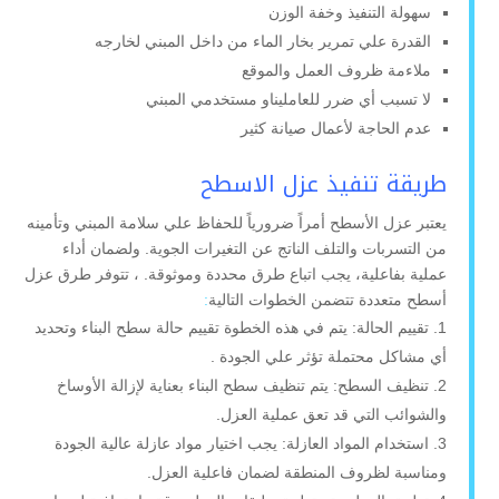
سهولة التنفيذ وخفة الوزن
القدرة علي تمرير بخار الماء من داخل المبني لخارجه
ملاءمة ظروف العمل والموقع
لا تسبب أي ضرر للعامليناو مستخدمي المبني
عدم الحاجة لأعمال صيانة كثير
طريقة تنفيذ عزل الاسطح
يعتبر عزل الأسطح أمراً ضرورياً للحفاظ علي سلامة المبني وتأمينه
من التسربات والتلف الناتج عن التغيرات الجوية. ولضمان أداء
عملية بفاعلية، يجب اتباع طرق محددة وموثوقة. ، تتوفر طرق عزل
أسطح متعددة تتضمن الخطوات التالية
:
تقييم الحالة: يتم في هذه الخطوة تقييم حالة سطح البناء وتحديد
أي مشاكل محتملة تؤثر علي الجودة .
تنظيف السطح: يتم تنظيف سطح البناء بعناية لإزالة الأوساخ
والشوائب التي قد تعق عملية العزل.
استخدام المواد العازلة: يجب اختيار مواد عازلة عالية الجودة
ومناسبة لظروف المنطقة لضمان فاعلية العزل.