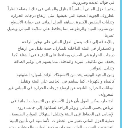
في فوائد عديدة وضرورية.
يعتبر العزل المائي أساسياً للمنازل والمباني في تلك المنطقة نظراً
للظروف الجوية الصعبة التي تعيشها، مثل ارتفاع درجات الحرارة
وتقلبات الطقس الكبيرة .يساهم العزل المائي في حماية الأسطح
من تسرب المياه والرطوبة، مما يحافظ علي سلامة المباني ويطيل
عمرها.
وبالإضافة إلي ذلك، يعمل العزل المائي علي توفير الراحة
والاستقرار في البيئة الداخلية للمنازل، حيث يقلل من ارتفاع
درجات الحرارة في الصيف ويحافظ علي الدفء في الشتاء. كما
يخفف من تكاليف التبريد والتدفئة، مما يسهم في توفير الطاقة
وتقليل الفواتير
.
ومن الناحية البيئية، يحد من الاستهلاك الزائد للموارد الطبيعية
كالمياه والكهرباء، كما يساهم في الحافظ علي البيئة وتقليل
انبعاثات الحرارة الناتجة عن ارتفاع درجات الحرارة في المباني غير
المعزولة.
باختصار، يمكن القول بأن عزل الأسطح من التسربات المائية في
الرياض يحمي المباني ويوفر الراحة لسكانها, إلي جانب دروه
الإيجابي في الحفاظ علي البيئة وتقليل استهلاك الموارد الطبيعية .
عملية العزل المائي تعتبر من الخطوات الأساسية في تأمين البنية
التحتية ضد التسرب المائي وضمان سلامة المباني والمنشآت. يعتبر