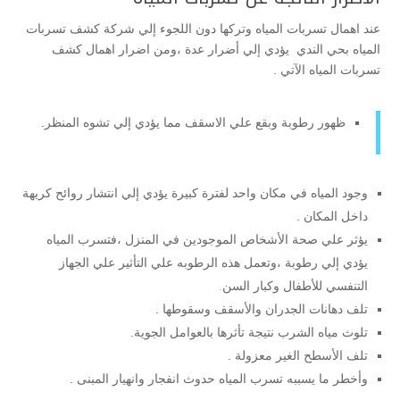
عند اهمال تسربات المياه وتركها دون اللجوء إلي شركة كشف تسربات
المياه بحي الندي يؤدي إلي أضرار عدة ،ومن اضرار اهمال كشف
تسربات المياه الآتي .
ظهور رطوبة وبقع علي الاسقف مما يؤدي إلي تشوه المنظر.
وجود المياه في مكان واحد لفترة كبيرة يؤدي إلي انتشار روائح كريهة
داخل المكان .
يؤثر علي صحة الأشخاص الموجودين في المنزل ،فتسرب المياه
يؤدي إلي رطوبة ،وتعمل هذه الرطوبه علي التأثير علي الجهاز
التنفسي للأطفال وكبار السن
.
تلف دهانات الجدران والأسقف وسقوطها .
تلوث مياه الشرب نتيجة تأثرها بالعوامل الجوية.
تلف الأسطح الغير معزولة .
وأخطر ما يسببه تسرب المياه حدوث انفجار وانهيار المبنى .