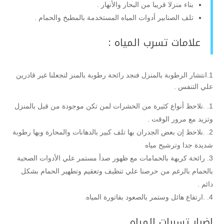
بناء منزلا قريبا من البحار والأنهار .
تلف الصنابير أدوات المياه المستخدمة بالمطبخ والحمام .
علامات تسرب المياه :
1.انتشار الرطوبة بالمنزل فنجد رائحة رطوبة بالمنز لتجعلنا غير قادرين
علي التنفس .
.نلاحظ أنواع كثيرة من الحشرات لمن تكن موجودة من قبل بالمنزل
وتزيد مع مرور الوقت .
.نلاحظ إن بعض الجدران بها تلف كبير بالدهانات والمحارة وبها رطوبة
شديدة جدا وترشيح مياه
رائحة كريهة بالحمامات مع ظهور صدأ مستمر علي الأدوات الصحية
بالحمام بالرغم من حرصنا علي تنظيف وتعقيم وتطهير الحمام بشكل
دائم .
.ارتفاع هائل وستمر بالصعود بفاتورة المياه
.
اضرار تسربات المياه