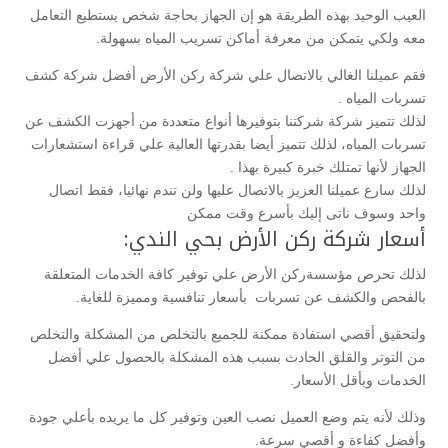
العيب الوحيد بهذه الطريقة هو إن الجهاز بحاجة شخص يستطيع التعامل
معه ولكي يتمكن من معرفة أماكن تسريب المياه بسهولة.
فقم عميلنا الغالي بالاتصال علي شركة ركن الأرض أفضل شركة كشف
تسربات المياه .
لذلك تتميز شركة شركتنا بتوفيرها أنواع متعددة من أجهزت الكشف عن
تسربات المياه، لذلك تتميز أيضا بقدرتها العالية علي قراءة استشعارات
الجهاز لأنها تمتلك خبرة كبيرة بهذا .
لذلك سارع عميلنا العزيز بالاتصال عليها ولن تندم نهائيا، فقط اتصال
واحد وسوف ناتى إليك بأسرع وقت ممكن
أسعار شركة ركن الأرض بحي الندي:
لذلك تحرص مؤسسةركن الأرض علي توفير كافة الخدمات المتعلقة
بالفحص والكشف عن تسربات بأسعار تنافسية ومميزة للغاية.
ولتحقيق أقصي استفادة ممكنة للجميع بالتخلص من المشكلة والتخلص
من التوتر والقلق الحادث بسبب هذه المشكلة بالحصول علي أفضل
الخدمات وبأقل الأسعار.
وذلك لأنه يتم وضع العميل نصب العين وتوفير كل ما يريده بأعلي جودة
وأفضل كفاءة و أقصي سرعة.