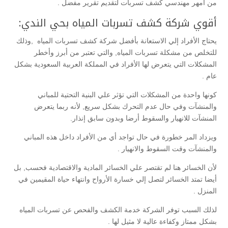
من أمهر مهندسي كشف تسربات لتقديم تقرير مفضل .
أقوي شركة كشف تسربات المياه بحي الندي:
يحتاج الأفراد إلي الاستعانة بأفضل شركة كشف تسربات المياه ,وذلك
للتخلص من مشكلة تسربات المياه, والتي تعتبر من أبرز وأخطر
المشكلات التي يتعرض لها الأفراد في المملكة العربية السعودية بشكل
عام .
كونها واحدة من المشكلات التي تؤثر علي البنية التحتية للمباني
والمنشآت وفي حال عدم التحرك بشكل سريع, لأنه ربما يتعرض
المنشآت للانهيار والسقوط أرضا وبدون سابق إنذار.
ويزداد المر خطورة في حال تواجد أي من الأفراد داخل هذه المباني
والمنشآت وقت السقوط والانهيار .
لأن الخسائر هنا لم تقتصر علي الخسائر المادية والاقتصادية فحسب, بل
أيضا تمتد الخسائر لتصل إلي خسارة الأرواح وانتهاء حياة المقيمين في
المنزل .
لذلك السبب توفر الشركة خدمة الكشف والفحص عن تسربات المياه
بشكل ممتاز وكفاءة عالية لا مثيل لها .