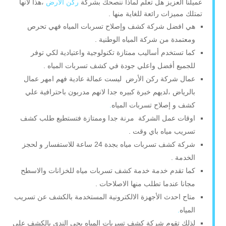
عميلنا العزيز هل تعلم لماذا ننصحك بشركة
ركن الارض
،هذا لأنها
تمتلك مميزات رائعة للغاية منها .
هي افضل شركة كشف وإصلاح تسربات المياه فهي تحرص
ومعتمدة من شركة المياه الوطنية .
كما تستخدم أساليب ممتازة تكنولوجية واعتيادية لكي توفر
للجميع أفضل واعلي جودة في كشف تسربات المياه .
عمال شركة ركن الأرض ليست عمالة عادية فهم امهر عمال
بالرياض ،لديهم خبرة كبيره جدا لانهم مدربون باحترافية علي
كشف و إصلاح تسربات المياه
.
اوقات عمل الشركة مرنة جدا وممتازة فتستطيع طلب كشف
تسريب مياه باي وقت .
شركة كشف تسربات مياه بجدة 24 ساعة للاستفسار و لحجز
الخدمة .
كما تقدم خدمة خدمة كشف تسربات مياه للخزانات والاسطح
مجانا عندما تطلب منها الاصلاحات .
متاح احدث الأجهزة الالكترونية المستخدمة بالكشف عن تسريب
المياه
.
لذلك تقوم شركة كشف تسربات المياه بحي الندي بالكشف علي