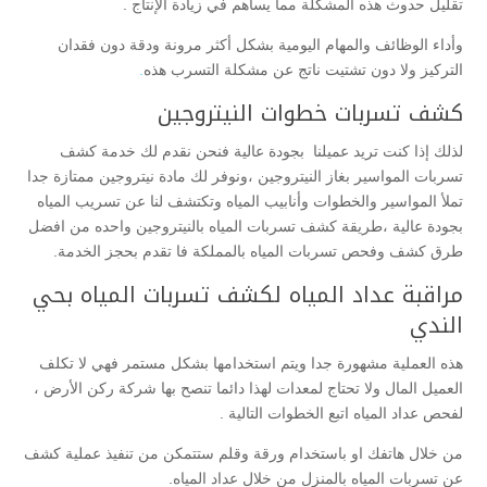
تقليل حدوث هذه المشكلة مما يساهم في زيادة الإنتاج .
وأداء الوظائف والمهام اليومية بشكل أكثر مرونة ودقة دون فقدان
التركيز ولا دون تشتيت ناتج عن مشكلة التسرب هذه
.
كشف تسربات خطوات النيتروجين
لذلك إذا كنت تريد عميلنا بجودة عالية فنحن نقدم لك خدمة كشف
تسربات المواسير بغاز النيتروجين ،ونوفر لك مادة نيتروجين ممتازة جدا
تملأ المواسير والخطوات وأنابيب المياه وتكتشف لنا عن تسريب المياه
بجودة عالية ،طريقة كشف تسربات المياه بالنيتروجين واحده من افضل
طرق كشف وفحص تسربات المياه بالمملكة فا تقدم بحجز الخدمة.
مراقبة عداد المياه لكشف تسربات المياه بحي
الندي
هذه العملية مشهورة جدا ويتم استخدامها بشكل مستمر فهي لا تكلف
العميل المال ولا تحتاج لمعدات لهذا دائما تنصح بها شركة ركن الأرض ،
لفحص عداد المياه اتبع الخطوات التالية .
من خلال هاتفك او باستخدام ورقة وقلم ستتمكن من تنفيذ عملية كشف
عن تسربات المياه بالمنزل من خلال عداد المياه.