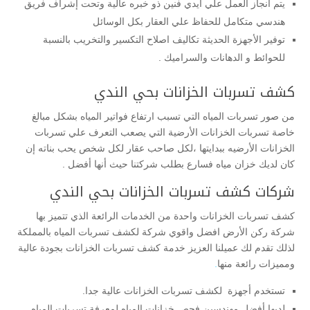
يتم انجاز العمل علي ايدي فنين ذو خبره عالية وتحت إشراف فريق
هندسي متكامل للحفاظ علي العقار بكل الوسائل
توفير الأجهزة الحديثة تكاليف اصلاح التكسير والتخريب بالنسبة
للحوائط و الدهانات والسراميك .
كشف تسربات الخزانات بحي الندي
من صور تسربات المياه التي تسبب ارتفاع فواتير المياه بشكل مبالغ
خاصة تسربات الخزانات الأرضية التي يصعب التعرف علي تسربات
الخزانات الأرضيه ببدايتها ،لكل صاحب عقار لكل شخص يحب بناته إن
كان لديك خزان مياه فسارع بطلب شركتنا حيث أنها أفضل .
شركات كشف تسربات الخزانات بحي الندي
كشف تسربات الخزانات واحدة من الخدمات الرائعة الذي تتميز بها
شركة ركن الأرض افضل واقوي شركة لكشف تسربات المياه بالمملكة
لذلك تقدم لك عميلنا العزيز خدمة كشف تسربات الخزانات بجودة عالية
ومميزات رائعة منها
.
تستخدم أجهزة لكشف تسربات الخزانات عالية جدا.
لديها أفضل مهندسين فحص خزانات المياه لمعرفة تسربات المياه .