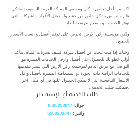
لكن من أجل تخلص سكان ومقيمي المملكة العربية السعودية بشكل
عام والرياض بشكل خاص من جشع واستغلال الأفراد والشركات التي
توفر الخدمات و بأسعار مرتفعة للغاية
.
ولكن مؤسسة ركن الارض تحرص علي توفير أفضل و أنسب الأسعار
للجميع .
وختاما إذا كنت تبحث عن أفضل شركة كشف تسربات المياه ,فتأكد أن
أولي خطواتك للحصول علي أفضل وأرقي الخدمات المميزة هو
التواصل مع فريق الدعم لمؤسسة ركن الارض التي تتميز بتقديمها
للخدمات الراقية ذات الجودة ,و المصداقية المميزة بأفضل وأقل
الأسعار التنافسية التي لا يمكن الحصول عليها في أي مكان آخر
,فيمكنك طلب الخدمة .
لطلب الخدمة أو للإستفسار
جوال:
0500203047
واتس:
0500203047