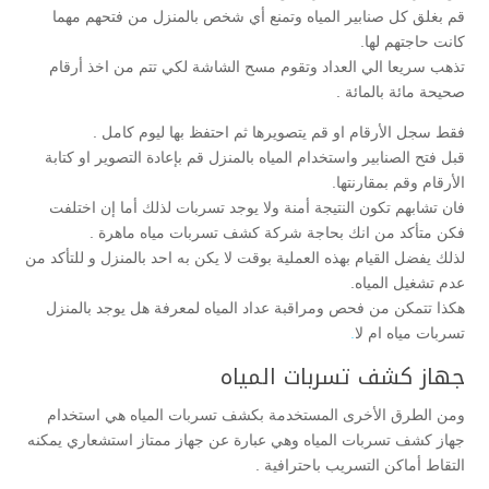
قم بغلق كل صنابير المياه وتمنع أي شخص بالمنزل من فتحهم مهما
كانت حاجتهم لها.
تذهب سريعا الي العداد وتقوم مسح الشاشة لكي تتم من اخذ أرقام
صحيحة مائة بالمائة .
فقط سجل الأرقام او قم يتصويرها ثم احتفظ بها ليوم كامل .
قبل فتح الصنابير واستخدام المياه بالمنزل قم بإعادة التصوير او كتابة
الأرقام وقم بمقارنتها.
فان تشابهم تكون النتيجة أمنة ولا يوجد تسربات لذلك أما إن اختلفت
فكن متأكد من انك بحاجة شركة كشف تسربات مياه ماهرة .
لذلك يفضل القيام بهذه العملية بوقت لا يكن به احد بالمنزل و للتأكد من
عدم تشغيل المياه.
هكذا تتمكن من فحص ومراقبة عداد المياه لمعرفة هل يوجد بالمنزل
تسربات مياه ام لا
.
جهاز كشف تسربات المياه
ومن الطرق الأخرى المستخدمة بكشف تسربات المياه هي استخدام
جهاز كشف تسربات المياه وهي عبارة عن جهاز ممتاز استشعاري يمكنه
التقاط أماكن التسريب باحترافية .