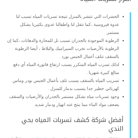
الحشرات التي تنتشر بالمنزل نتيجة تسربات المياه تسبب لنا
عدوة فيروسية ،كما تنقل لنا واطفالنا عدوى بكتيريا بشكل
مستمر.
الرطوبة الموجودة بالجدران تسبب تل للمحارة والدهانات ،كما إن
الرطوبة بالأرضيات تخرب السيراميك والبلاط ، أيضا الرطوبة
بالسقف تتلف أعمال الجبس بورد .
لذلك تسرب المياه المتكرر يسبب ارتفاع فاتورة المياه أي دفع
مبالغ كبيرة شهريا .
تسريب المياه بالسقف يسبب تلف بأعمال الجبس بودر وماس
كهربائي خطير جدا يتسبب بدمار للمنزل .
وجود تسربات مياه بشكل مستمر بالجدران والأرضيات والسقف
يضعف مواد البناء مما ينتج عنه انهيار ودمار شديد
.
أفضل شركة كشف تسربات المياه بحي
الندي