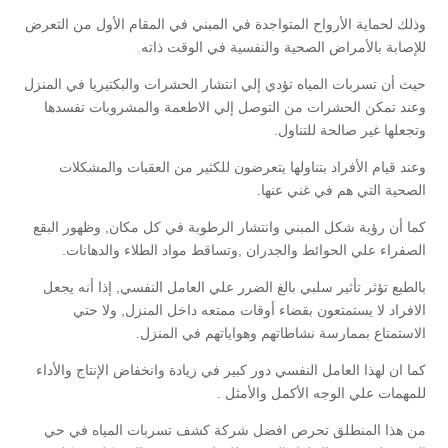
وذلك لحماية الأرواح المتواجدة في المبني في المقام الأول من التعرض
للإصابة بالأمراض الصحية والنفسية في الوقت ذاته
.
حيث أن تسربات المياه تؤدي إلي انتشار الحشرات والبكتيريا في المنزل
وعند تمكن الحشرات من التوصل إلي الاطعمة والمشروبات تفسدها
وتجعلها غير صالحة للتناول.
وعند قيام الأفراد بتناولها يتعرضون للكثير من العقبات والمشكلات
الصحية التي هم في غني عنها.
كما أن رؤية شكل المبني وانتشار الرطوبة في كل مكان, وظهور البقع
الصفراء علي الحوائط والجدران ,وتساقط مواد الطلاء والدهانات.
بالطبع تؤثر تأثير سلبي بالغ الضرر علي العامل النفسي, إذا أنه يجعل
الافراد لا يستمتعون بقضاء أوقات ممتعه داخل المنزل, ولا حتي
الاستمتاع بممارسة نشاطاتهم وهواياتهم في المنزل.
كما ان لهذا العامل النفسي دور كبير في زيادة وانخفاض الإنتاج والأداء
للمهمات علي الوجه الأكمل والأمثل .
من هذا المنطلق تحرص افضل شركة كشف تسربات المياه في حي