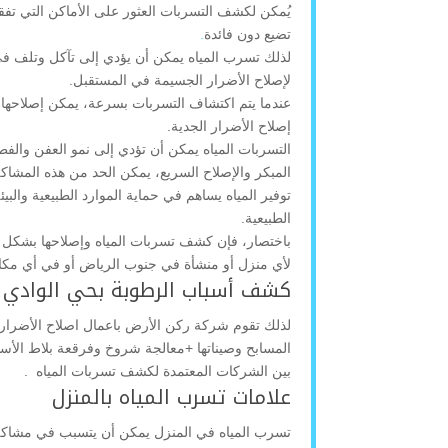
يُمكن لكشف التسربات العثور على الأماكن التي تفقد
تضيع دون فائدة
.
لذلك تسرب المياه يمكن أن يؤدي إلى تآكل وتلف في 
لإصلاح الأضرار الجسيمة في المستقبل.
عندما يتم اكتشاف التسربات بسرعة، يمكن إصلاحها 
إصلاح الأضرار الجدية.
التسربات المياه يمكن أن تؤدي إلى نمو العفن وال
المبكر والإصلاح السريع، يمكن الحد من هذه المشاك
توفير المياه يساهم في حماية الموارد الطبيعية وال
الطبيعية.
باختصار، فإن كشف تسربات المياه وإصلاحها بشكل فعال
لأي منزل أو منشأة في جنوب الرياض أو في أي مكا
كشف أسباب الرطوبة بحي الوادي
لذلك تقوم شركة ركن الأرض باعمال اصلاح الأضرار 
المسابح وصيناتها +معالجة شروخ وفرقعة بلاط الأسط
بين الشركات المعتمدة لكشف تسربات المياه .
علامات تسرب المياه بالمنزل
تسرب المياه في المنزل يمكن أن يتسبب في مشاكل ك