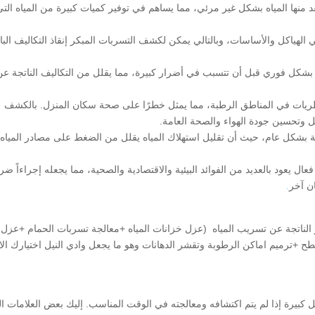
 منها المياه بشكل غير مرئي، مما يساهم في توفير كميات كبيرة من المياه التي
الهياكل والأساسات، وبالتالي يمكن لكشف التسربات المبكر إنقاذ التكاليف الب
بشكل فوري قبل أن تتسبب في أضرار كبيرة، مما يقلل من التكاليف الناتجة عن
فطريات في المناطق الرطبة، مما يمثل خطرًا على صحة سكان المنزل. بالكشف
ل وتحسين جودة الهواء والصحة العامة.
بيئة بشكل عام، حيث أن تقليل استهلاك المياه يقلل من الضغط على مصادر المياه
 يعود بالعديد من الفوائد البيئية والاقتصادية والصحية، مما يجعله إجراءاً ضرور
ن آخر
.
الناتجة عن تسريب المياه (عزل خزانات المياه +معالجة تسربات الحمام +عزل
ح +ترميم اماكن الرطوبة وتقشر الدهانات وهو ما يجعل وادي النيل اختيارك الا
بيرة إذا لم يتم اكتشافه ومعالجته في الوقت المناسب. إليك بعض العلامات ال