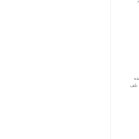
ذه
 تلف