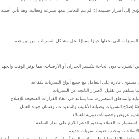
ي إلى أضرار جسيمة إذا لم يتم التعامل معها بسرعة وفعالية. وهنا تأتي أهمية
يزات التي تجعلها خيارًا ممتازًا لحل مشاكل التسربات. من بين هذه
 التسربات دون الحاجة لتكسير الجدران أو الأرضيات، مما يوفر الوقت والجهد
وى، قادرة على التعامل مع جميع أنواع التسربات بكفاءة.
 يساهم في تقليل الأضرار الناتجة عن التسربات.
به والمناطق المتضررة، مما يساعد في اتخاذ القرارات الصحيحة للإصلاح
.
 إصلاح التسربات وصيانة الأنابيب والتمديدات، وضمان جودة العمل.
 تقديم عروض وخصومات دورية للعملاء.
استفسارات العملاء وتقديم الدعم اللازم على مدار الساعة.
الإصلاحات وتجنب حدوث تسربات جديدة.
رًا مثاليًا للحفاظ على سلامة المنشآت السكنية والتجارية وحمايتها من أضرار