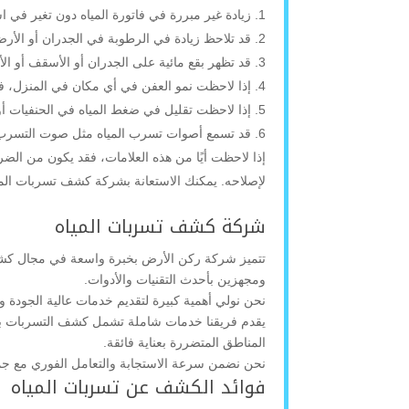
زيادة غير مبررة في فاتورة المياه دون تغير في ا
قد تلاحظ زيادة في الرطوبة في الجدران أو الأر
قد تظهر بقع مائية على الجدران أو الأسقف أو ال
إذا لاحظت نمو العفن في أي مكان في المنزل، ف
إذا لاحظت تقليل في ضغط المياه في الحنفيات أو 
قد تسمع أصوات تسرب المياه مثل صوت التسرب أو
إذا لاحظت أيًا من هذه العلامات، فقد يكون من الضر
لإصلاحه. يمكنك الاستعانة بشركة كشف تسربات الم
شركة كشف تسربات المياه
تتميز شركة ركن الأرض بخبرة واسعة في مجال كشف وإص
ومجهزين بأحدث التقنيات والأدوات.
نحن نولي أهمية كبيرة لتقديم خدمات عالية الجودة و
يقدم فريقنا خدمات شاملة تشمل كشف التسربات باست
المناطق المتضررة بعناية فائقة.
نحن نضمن سرعة الاستجابة والتعامل الفوري مع جميع
فوائد الكشف عن تسربات المياه