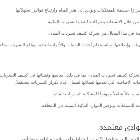
ًا جسيمة للممتلكات ويؤدي إلى هدر المياه وارتفاع فواتير استهلاكها
.
هو من خلال الاستعانة بشركات كشف التسربات المائية
ة في هذا المجال هي شركة كشف تسربات المياه .
ات وإصلاحها، وباستخدام أحدث التقنيات والأدوات لتحديد مواقع التسربات بدقة
ركة كشف تسربات المياه ، بما في ذلك أساليبها وتقنياتها في كشف التسربات،
ات الإضافية التي تقدمها لعملائها لضمان عدم تكرار التسربات مستقبلاً
.
حلاً شاملاً وموثوقًا لمشكلة التسربات المائية.
لممتلكات وتوفير الموارد المائية الثمينة في المنطقة.
وادي معتمده
امة التي يحتاجها الكثيرون للحفاظ على سلامة منازلهم ومنشآتهم.